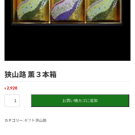
狭山路 薫３本箱
2,928
¥
狭
お買い物カゴに追加
山
路
薫
カテゴリー:
ギフト 狭山路
３
本
箱