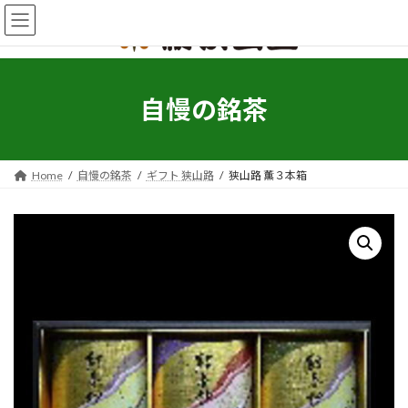
コ
ナ
ン
ビ
テ
ゲ
ン
ー
ツ
シ
へ
ョ
自慢の銘茶
ス
ン
キ
に
ッ
移
プ
動
Home
自慢の銘茶
ギフト 狭山路
狭山路 薫３本箱