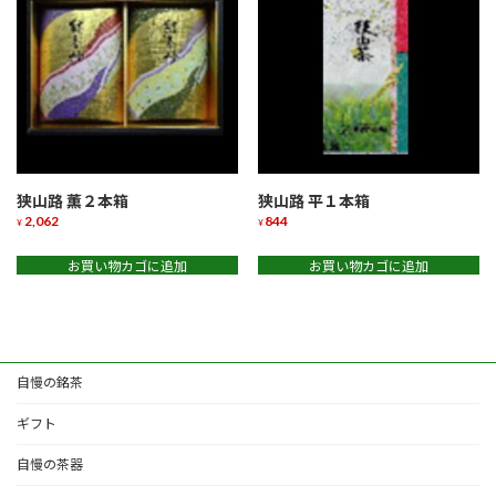
狭山路 薫２本箱
狭山路 平１本箱
2,062
844
¥
¥
お買い物カゴに追加
お買い物カゴに追加
自慢の銘茶
ギフト
自慢の茶器