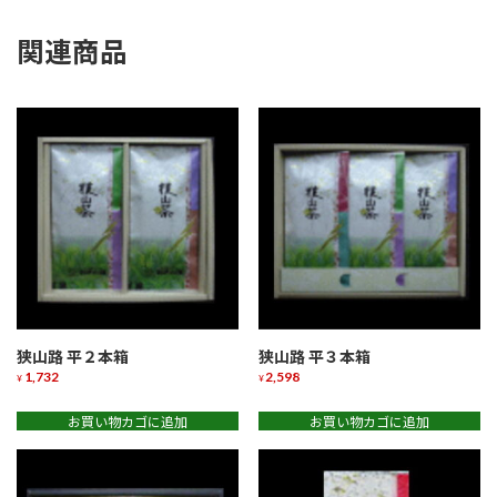
個
関連商品
狭山路 平２本箱
狭山路 平３本箱
1,732
2,598
¥
¥
お買い物カゴに追加
お買い物カゴに追加